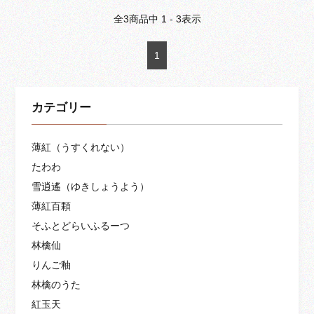
全
3
商品中
1 - 3
表示
1
カテゴリー
薄紅（うすくれない）
たわわ
雪逍遙（ゆきしょうよう）
薄紅百顆
そふとどらいふるーつ
林檎仙
りんご釉
林檎のうた
紅玉天