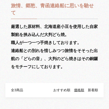
旅情、郷愁、青函連絡船に思いを馳せ
て
厳選した原材料、北海道産小豆を使用した自家
製餡を挟み込んだ大判どら焼。
職人が一つ一つ手焼きしております。
連絡船との別れを惜しみつつ旅情をそそった出
航の「どらの音」、大判のどら焼きはその銅鑼
をモチーフにしております。
全3商品
おすすめ順
価格順
新着順