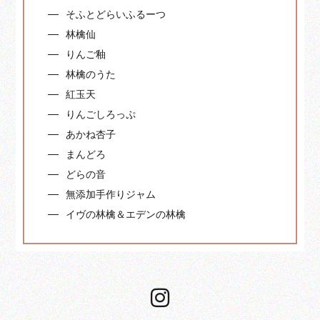
そふとどらいふるーつ
林檎仙
りんご釉
林檎のうた
紅玉天
りんごしろっぷ
あかね杏子
まんどろ
どらの音
無添加手作りジャム
イヴの林檎＆エデンの林檎