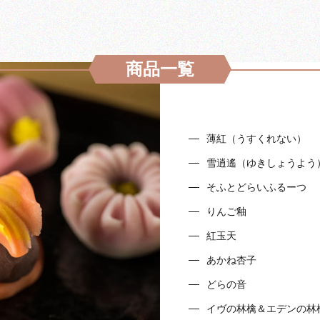
商品一覧
薄紅（うすくれない）
雪逍遙（ゆきしょうよう
そふとどらいふるーつ
りんご釉
紅玉天
あかね杏子
どらの音
イヴの林檎＆エデンの林