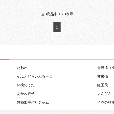
全
3
商品中
1 - 3
表示
1
たわわ
雪逍遙（
そふとどらいふるーつ
林檎仙
林檎のうた
紅玉天
あかね杏子
まんどろ
無添加手作りジャム
イヴの林