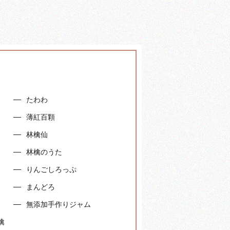
たわわ
）
薄紅百顆
林檎仙
林檎のうた
りんごしろっぷ
まんどろ
無添加手作りジャム
檎