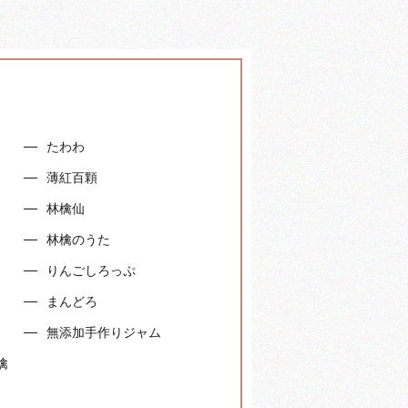
たわわ
）
薄紅百顆
林檎仙
林檎のうた
りんごしろっぷ
まんどろ
無添加手作りジャム
檎