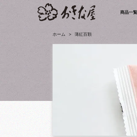
商品一
ホーム
薄紅百顆