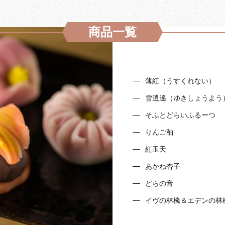
商品一覧
薄紅（うすくれない）
雪逍遙（ゆきしょうよう
そふとどらいふるーつ
りんご釉
紅玉天
あかね杏子
どらの音
イヴの林檎＆エデンの林