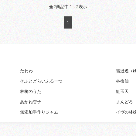
全
2
商品中
1 - 2
表示
1
たわわ
雪逍遙（
そふとどらいふるーつ
林檎仙
林檎のうた
紅玉天
あかね杏子
まんどろ
無添加手作りジャム
イヴの林