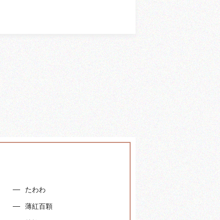
たわわ
）
薄紅百顆