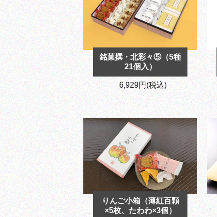
銘菓撰・北彩々⑤（5種
21個入）
6,929円(税込)
りんご小箱（薄紅百顆
×5枚、たわわ×3個）