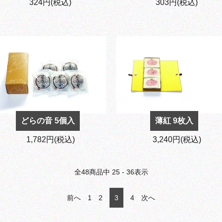
324円(税込)
303円(税込)
どらの音 5個入
薄紅 9枚入
1,782円(税込)
3,240円(税込)
全
48
商品中
25 - 36
表示
前へ
1
2
3
4
次へ