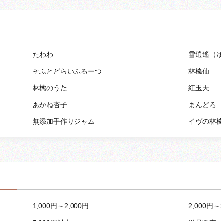
たわわ
雪逍遙（
そふとどらいふるーつ
林檎仙
林檎のうた
紅玉天
あかね杏子
まんどろ
無添加手作りジャム
イヴの林
1,000円～2,000円
2,000円～