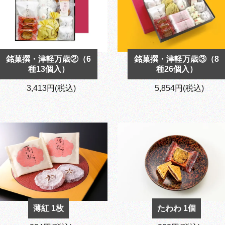
銘菓撰・津軽万歳②（6
銘菓撰・津軽万歳③（8
種13個入）
種26個入）
3,413円(税込)
5,854円(税込)
薄紅 1枚
たわわ 1個