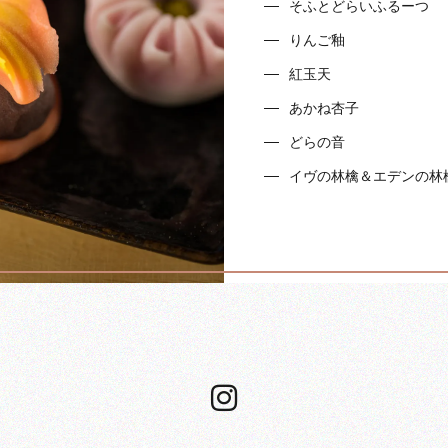
そふとどらいふるーつ
りんご釉
紅玉天
あかね杏子
どらの音
イヴの林檎＆エデンの林