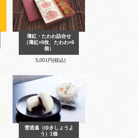
薄紅・たわわ詰合せ
（薄紅×9枚、たわわ×6
個）
5,001円(税込)
雪逍遙（ゆきしょうよ
う）1個