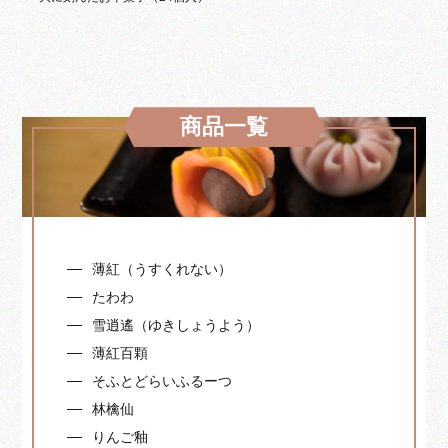
商品一覧
薄紅（うすくれない）
たわわ
雪逍遙（ゆきしょうよう）
薄紅百顆
そふとどらいふるーつ
林檎仙
りんご釉