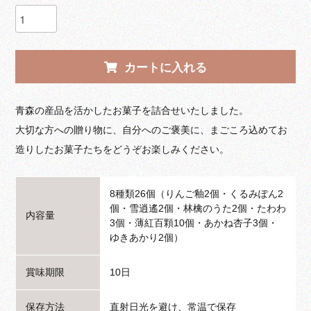
カートに入れる
青森の産品を活かしたお菓子を詰合せいたしました。
大切な方への贈り物に、自分へのご褒美に、まごころ込めてお
造りしたお菓子たちをどうぞお楽しみください。
8種類26個（りんご釉2個・くるみぽん2
個・雪逍遙2個・林檎のうた2個・たわわ
内容量
3個・薄紅百顆10個・あかね杏子3個・
ゆきあかり2個）
賞味期限
10日
保存方法
直射日光を避け、常温で保存