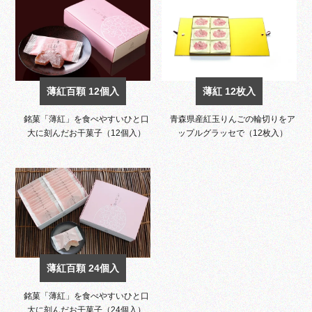
薄紅百顆 12個入
薄紅 12枚入
銘菓「薄紅」を食べやすいひと口
青森県産紅玉りんごの輪切りをア
大に刻んだお干菓子（12個入）
ップルグラッセで（12枚入）
薄紅百顆 24個入
銘菓「薄紅」を食べやすいひと口
大に刻んだお干菓子（24個入）