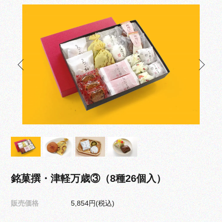
銘菓撰・津軽万歳③（8種26個入）
販売価格
5,854円(税込)