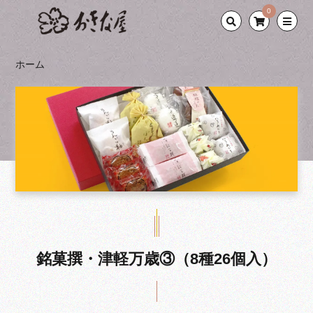
0
ホーム
銘菓撰・津軽万歳③（8種26個入）