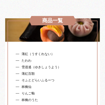
商品一覧
薄紅（うすくれない）
たわわ
雪逍遙（ゆきしょうよう）
薄紅百顆
そふとどらいふるーつ
林檎仙
りんご釉
林檎のうた