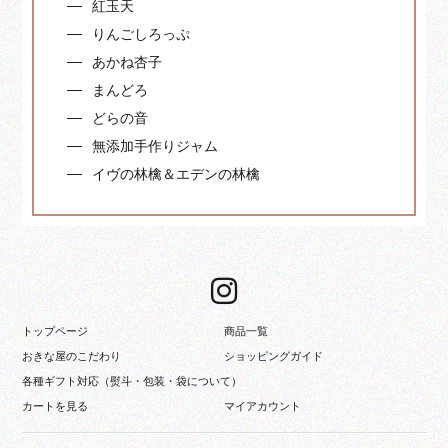
紅玉天
りんごしろっぷ
あかね杏子
まんどろ
どらの音
無添加手作りジャム
イヴの林檎＆エデンの林檎
トップページ
商品一覧
おきな屋のこだわり
ショッピングガイド
各種ギフト対応（熨斗・包装・袋について）
カートを見る
マイアカウント