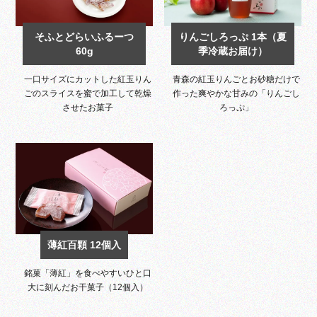
そふとどらいふるーつ
りんごしろっぷ 1本（夏
60g
季冷蔵お届け）
一口サイズにカットした紅玉りん
青森の紅玉りんごとお砂糖だけで
ごのスライスを蜜で加工して乾燥
作った爽やかな甘みの「りんごし
させたお菓子
ろっぷ」
薄紅百顆 12個入
銘菓「薄紅」を食べやすいひと口
大に刻んだお干菓子（12個入）