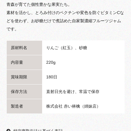
青森が育てた個性豊かな果実たち。
素材を活かし、とろみ付けのペクチンや変色を防ぐビタミンCな
どを使わず、お砂糖だけで煮詰めた自家製濃縮フルーツジャム
です。
原材料名
りんご（紅玉）、砂糖
内容量
220g
賞味期限
180日
保存方法
直射日光を避け、常温で保存
製造者
株式会社 赤い林檎（姉妹店）