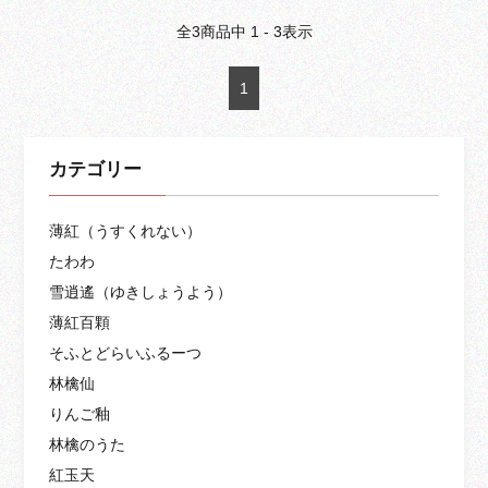
全
3
商品中
1 - 3
表示
1
カテゴリー
薄紅（うすくれない）
たわわ
雪逍遙（ゆきしょうよう）
薄紅百顆
そふとどらいふるーつ
林檎仙
りんご釉
林檎のうた
紅玉天