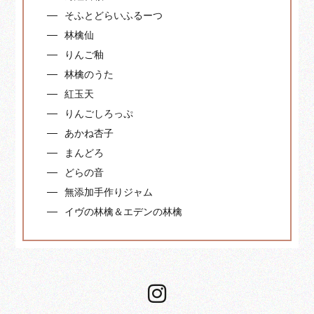
そふとどらいふるーつ
林檎仙
りんご釉
林檎のうた
紅玉天
りんごしろっぷ
あかね杏子
まんどろ
どらの音
無添加手作りジャム
イヴの林檎＆エデンの林檎