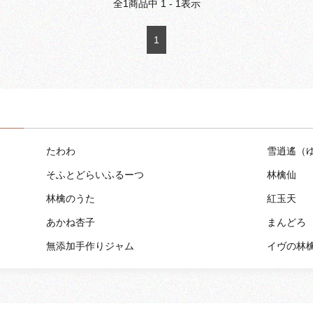
全
1
商品中
1 - 1
表示
1
たわわ
雪逍遙（
そふとどらいふるーつ
林檎仙
林檎のうた
紅玉天
あかね杏子
まんどろ
無添加手作りジャム
イヴの林