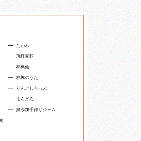
たわわ
）
薄紅百顆
林檎仙
林檎のうた
りんごしろっぷ
まんどろ
無添加手作りジャム
檎