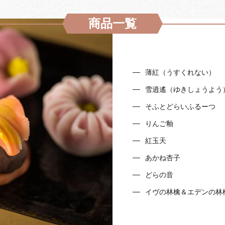
商品一覧
薄紅（うすくれない）
雪逍遙（ゆきしょうよう
そふとどらいふるーつ
りんご釉
紅玉天
あかね杏子
どらの音
イヴの林檎＆エデンの林