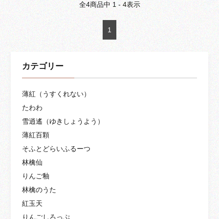
全
4
商品中
1 - 4
表示
1
カテゴリー
薄紅（うすくれない）
たわわ
雪逍遙（ゆきしょうよう）
薄紅百顆
そふとどらいふるーつ
林檎仙
りんご釉
林檎のうた
紅玉天
りんごしろっぷ