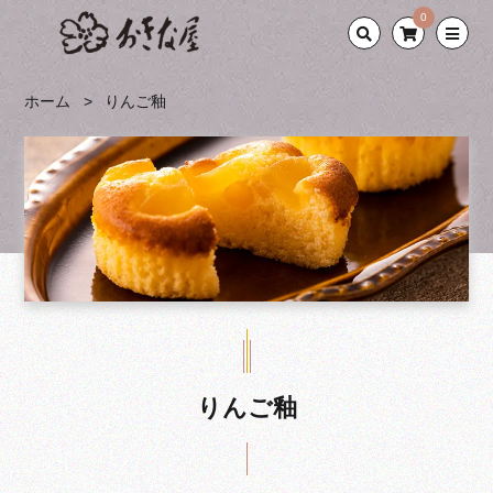
0
ホーム
りんご釉
りんご釉