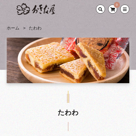
0
ホーム
たわわ
たわわ