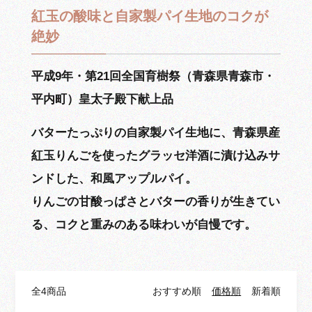
紅玉の酸味と自家製パイ生地のコクが
絶妙
平成9年・第21回全国育樹祭（青森県青森市・
平内町）皇太子殿下献上品
バターたっぷりの自家製パイ生地に、青森県産
紅玉りんごを使ったグラッセ洋酒に漬け込みサ
ンドした、和風アップルパイ。
りんごの甘酸っぱさとバターの香りが生きてい
る、コクと重みのある味わいが自慢です。
全4商品
おすすめ順
価格順
新着順