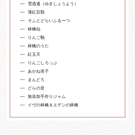
雪逍遙（ゆきしょうよう）
薄紅百顆
そふとどらいふるーつ
林檎仙
りんご釉
林檎のうた
紅玉天
りんごしろっぷ
あかね杏子
まんどろ
どらの音
無添加手作りジャム
イヴの林檎＆エデンの林檎