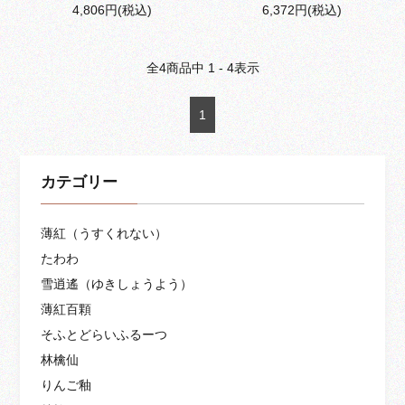
4,806円(税込)
6,372円(税込)
全
4
商品中
1 - 4
表示
1
カテゴリー
薄紅（うすくれない）
たわわ
雪逍遙（ゆきしょうよう）
薄紅百顆
そふとどらいふるーつ
林檎仙
りんご釉